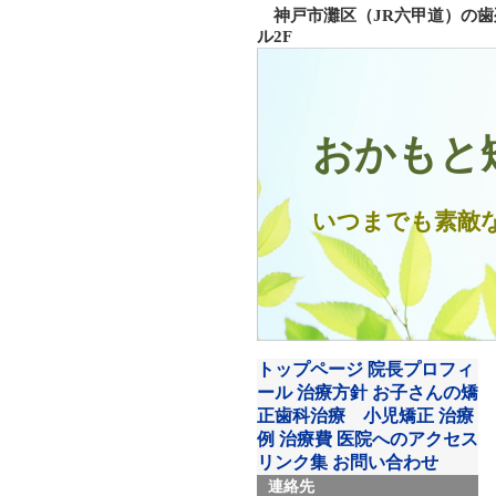
神戸市灘区（JR六甲道）の歯列
ル2F
おかもと
いつまでも素敵
トップページ
院長プロフィ
ール
治療方針
お子さんの矯
正歯科治療 小児矯正
治療
例
治療費
医院へのアクセス
リンク集
お問い合わせ
連絡先